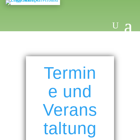
Termin
e und
Verans
taltung